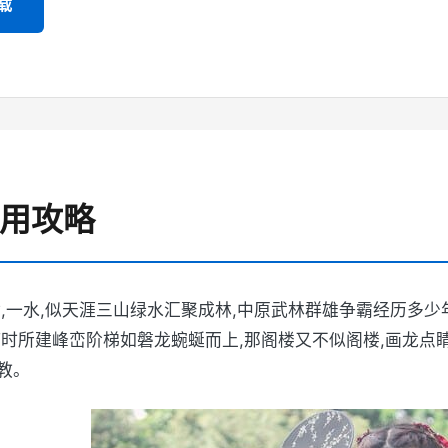
载
 使用攻略
树,一水,似天涯三山绿水汇聚成林,中原武林群雄争霸经历多少
何时所建峰峦阶梯如磐龙蜿蜒而上,那阁楼又不似阁楼,画龙点睛
教。