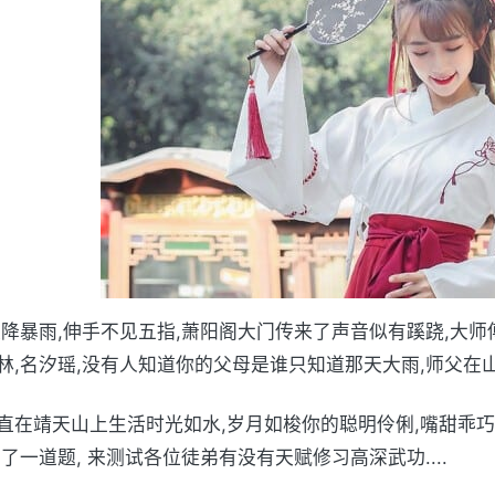
天降暴雨,伸手不见五指,萧阳阁大门传来了声音似有蹊跷,大
林,名汐瑶,没有人知道你的父母是谁只知道那天大雨,师父在
直在靖天山上生活时光如水,岁月如梭你的聪明伶俐,嘴甜乖巧
出了一道题, 来测试各位徒弟有没有天赋修习高深武功....