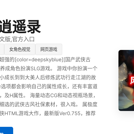
逍遥录
5中文版,官方入口
女角色视觉
网页游戏
的[color=deepskyblue][国产武侠古
的养成角色扮演SLG游戏。 游戏中你扮演一个
小成长到到大美人后修炼武功行走江湖的故
为选项都会影响自己的属性成长，还有丰富道
，及H属性。 海量动态CG和动态视瓶场景，
细选的武侠古风社保素材，很入戏。 属极度
HTML游戏大作，最新版Ver0.755，推荐