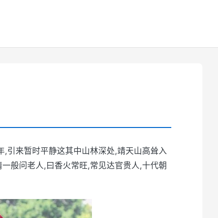
年,引来暂时平静这其中山林深处,靖天山高耸入
一般问老人,曰香火常旺,常见达官贵人,十代朝