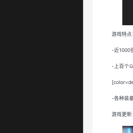
游戏特点
-近10
-上百个
[colo
-各种装
游戏更新