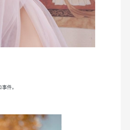
。
ロ事件。
。