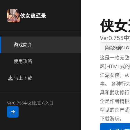
侠女逍遥录
侠女
Ver0.75
游戏简介
角色扮演SLG
这是一款无敌超强
使用攻略
风]HTML式
江湖女侠，从
马上下载
事。 各种行
具和武功修行
全是作者精挑
Ver0.755中文版,官方入口
罕见的国产武侠
下载游玩。