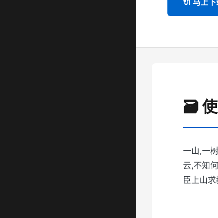
🔌 马上下
🗃️
一山,一
云,不知
臣上山求