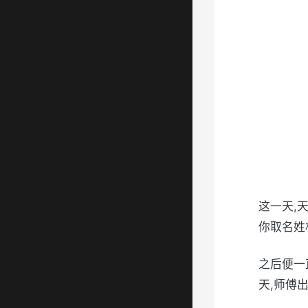
这一天,
你取名姓
之后便一
天,师傅