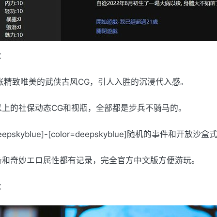
：
00张精致唯美的武侠古风CG，引人入胜的沉浸代入感。
以上的社保动态CG和视瓶，全部都是步兵不骑马的。
r=deepskyblue]-[color=deepskyblue]随机的事
备和奇妙エロ属性都有记录，完全官方中文版方便游玩。
：