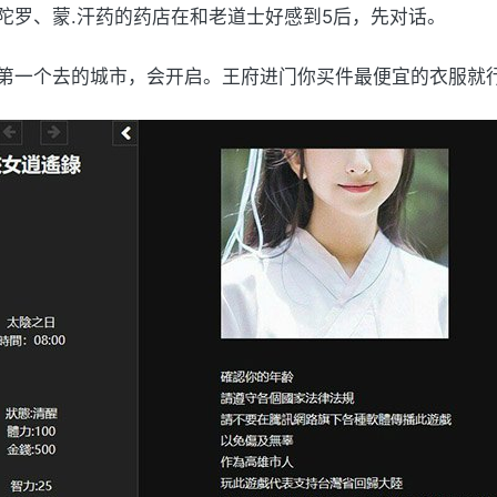
陀罗、蒙.汗药的药店在和老道士好感到5后，先对话。
第一个去的城市，会开启。王府进门你买件最便宜的衣服就